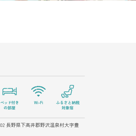
ベッド
付き
Wi-Fi
ふるさと納税
の部屋
対象宿
-2502 長野県下高井郡野沢温泉村大字豊