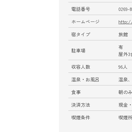
電話番号
0269-8
ホームページ
http:
宿タイプ
旅館
有
駐車場
屋外3
収容人数
96人
温泉・お風呂
温泉
食事
朝の
決済方法
現金
喫煙条件
喫煙