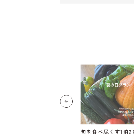
el
旬を食べ尽くす1泊2食 ”褻