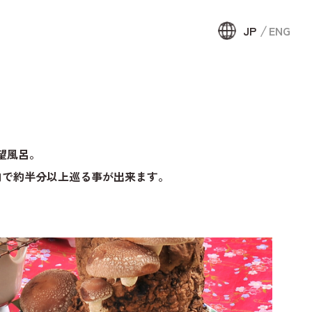
JP
ENG
JP
ENG
約
望風呂。
頼して宿泊
内で約半分以上巡る事が出来ます。
せ・資料
ウンテンリ
局について