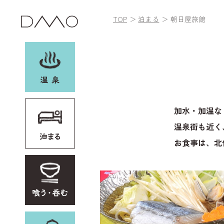
TOP
泊まる
朝日屋旅館
お土産・レンタル
加水・加温な
他加盟施設
温泉街も近く
イベント
お食事は、北
野沢温泉村とは
アクセス