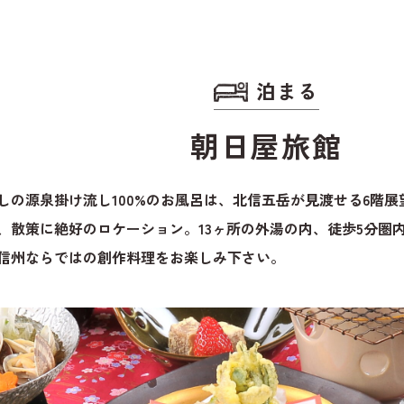
野沢温泉スキー場
泊まる
朝日屋旅館
観光情報
WEB宿泊予
しの源泉掛け流し100%のお風呂は、北信五岳が見渡せる6階展
お知らせ
観光局に依
、散策に絶好のロケーション。13ヶ所の外湯の内、徒歩5分圏
を予約
メディア・事業者の
信州ならではの創作料理をお楽しみ下さい。
皆さまへ
お問い合わ
請求
資料ダウンロード
野沢温泉マ
ゾート観光