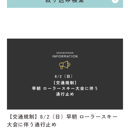
野沢温泉マウンテンリ
ゾート観光局について
野沢温泉スキー場WEBリフト券
キーワード
プライバシーポリシー
よくある
ご質
会員専用
ペー
問
ジ
全て選択
全て解除
検索する
Copyright (c) 2024 野沢温泉マウンテンリゾート観光局
All Rights reserved.
【交通規制】8/2（日）早朝 ローラースキー
大会に伴う通行止め