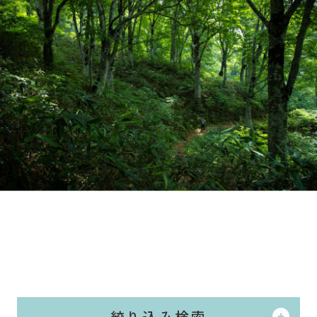
JP
ENG
野沢温泉スキー場
お土産・レンタル
他加盟施設
イベント
野沢温泉村とは
アクセス
観光情報
お知らせ
メディア・事業者の皆
さまへ
資料ダウンロード
WEB宿泊予約
観光局に依頼して宿泊
お問い合わせ・資料請
を予約
求
絞り込み検索