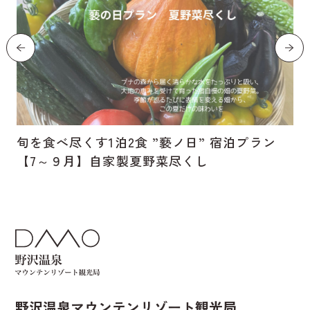
旬を食べ尽くす1泊2食 ”褻ノ日” 宿泊プラン
【7～９月】自家製夏野菜尽くし
野沢温泉マウンテンリゾート観光局