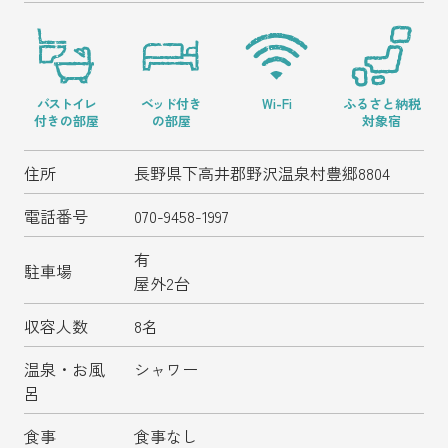
野沢温泉マウンテンリ
ゾート観光局について
野沢温泉スキー場WEBリフト券
バストイレ
ベッド
付き
Wi-Fi
ふるさと納税
付きの部屋
の部屋
対象宿
プライバシーポリシー
住所
長野県下高井郡野沢温泉村豊郷8804
電話番号
070-9458-1997
よくある
ご質
会員専用
ペー
問
ジ
有
駐車場
屋外2台
収容人数
8名
Copyright (c) 2024 野沢温泉マウンテンリゾート観光局
All Rights reserved.
温泉・お風
シャワー
呂
食事
食事なし