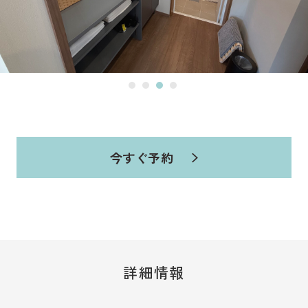
JP
ENG
野沢温泉スキー場
お土産・レンタル
他加盟施設
イベント
野沢温泉村とは
アクセス
観光情報
今すぐ予約
お知らせ
メディア・事業者の皆
さまへ
資料ダウンロード
WEB宿泊予約
観光局に依頼して宿泊
お問い合わせ・資料請
詳細情報
を予約
求