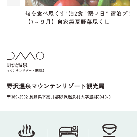
旬を食べ尽くす1泊2食 ”褻ノ日” 宿泊プラン
【7～９月】自家製夏野菜尽くし
野沢温泉マウンテンリゾート観光局
〒389-2502 長野県下高井郡野沢温泉村大字豊郷5043-3