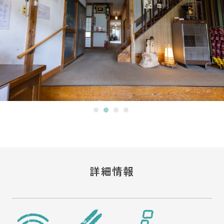
JP
ENG
野沢温泉スキー場
お土産・レンタル
他加盟施設
イベント
野沢温泉村とは
アクセス
観光情報
お知らせ
メディア・事業者の皆
さまへ
資料ダウンロード
WEB宿泊予約
詳細情報
観光局に依頼して宿泊
お問い合わせ・資料請
を予約
求