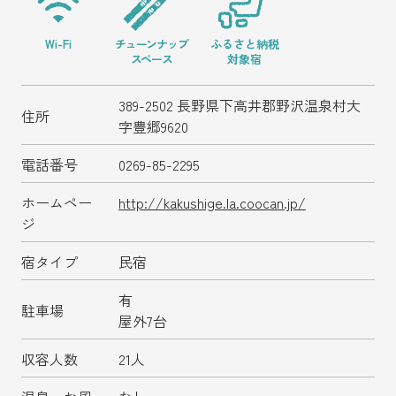
野沢温泉マウンテンリ
ゾート観光局について
Wi-Fi
チューンナップ
ふるさと納税
野沢温泉スキー場WEBリフト券
スペース
対象宿
389-2502 長野県下高井郡野沢温泉村大
住所
字豊郷9620
プライバシーポリシー
電話番号
0269-85-2295
ホームペー
http://kakushige.la.coocan.jp/
よくある
ご質
会員専用
ペー
問
ジ
ジ
宿タイプ
民宿
有
Copyright (c) 2024 野沢温泉マウンテンリゾート観光局
駐車場
All Rights reserved.
屋外7台
収容人数
21人