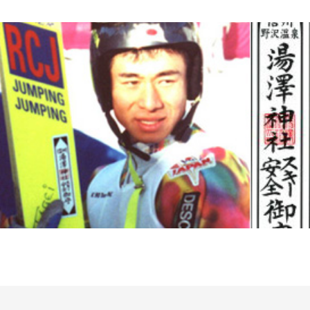
JP
ENG
野沢温泉スキー場
お土産・レンタル
他加盟施設
イベント
野沢温泉村とは
アクセス
観光情報
お知らせ
メディア・事業者の皆
さまへ
資料ダウンロード
WEB宿泊予約
観光局に依頼して宿泊
お問い合わせ・資料請
を予約
求