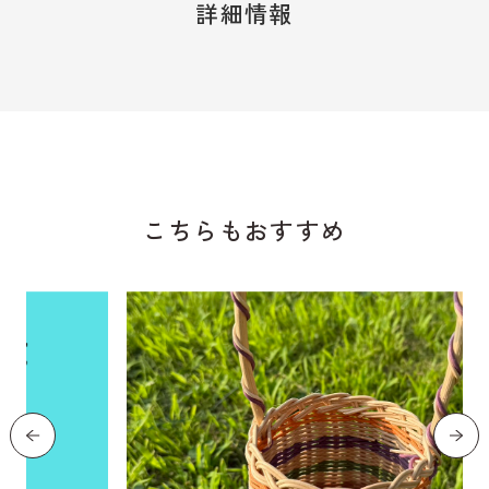
野沢温泉マウンテンリ
詳細情報
ゾート観光局について
野沢温泉スキー場WEBリフト券
プライバシーポリシー
こちらもおすすめ
よくある
ご質
会員専用
ペー
問
ジ
Copyright (c) 2024 野沢温泉マウンテンリゾート観光局
All Rights reserved.