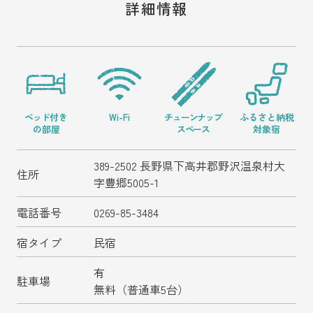
野沢温泉マウンテンリ
詳細情報
ゾート観光局について
野沢温泉スキー場WEBリフト券
プライバシーポリシー
ベッド
付き
Wi-Fi
チューンナップ
ふるさと納税
の部屋
スペース
対象宿
よくある
ご質
会員専用
ペー
389-2502 長野県下高井郡野沢温泉村大
住所
問
ジ
字豊郷5005-1
電話番号
0269-85-3484
Copyright (c) 2024 野沢温泉マウンテンリゾート観光局
宿タイプ
民宿
All Rights reserved.
有
駐車場
無料（普通車5台）