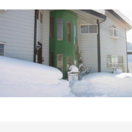
JP
ENG
野沢温泉スキー場
お土産・レンタル
他加盟施設
イベント
野沢温泉村とは
アクセス
観光情報
お知らせ
メディア・事業者の皆
さまへ
資料ダウンロード
WEB宿泊予約
観光局に依頼して宿泊
お問い合わせ・資料請
を予約
求