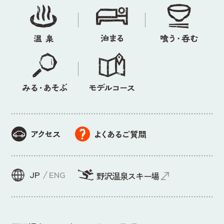
JP
ENG
野沢温泉スキー場