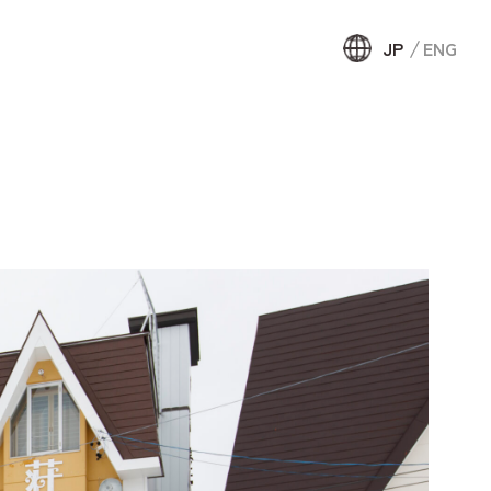
JP
ENG
JP
ENG
約
頼して宿泊
せ・資料
ウンテンリ
局について