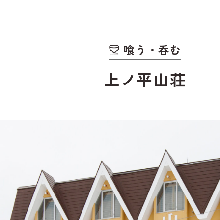
野沢温泉スキー場
喰う・呑む
上ノ平山荘
観光情報
WEB宿泊予
お知らせ
観光局に依
を予約
メディア・事業者の
皆さまへ
お問い合わ
請求
資料ダウンロード
野沢温泉マ
ゾート観光