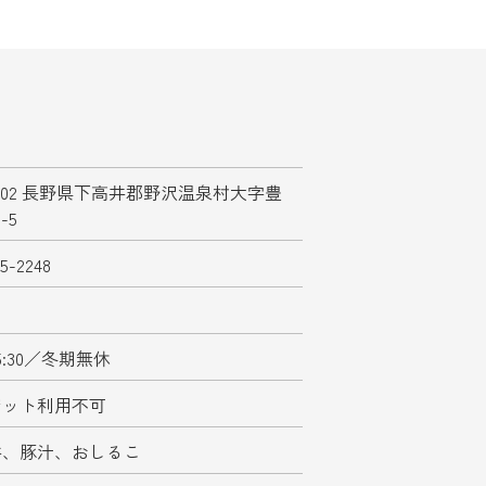
-2502 長野県下高井郡野沢温泉村大字豊
-5
85-2248
-15:30／冬期無休
ジット利用不可
丼、豚汁、おしるこ