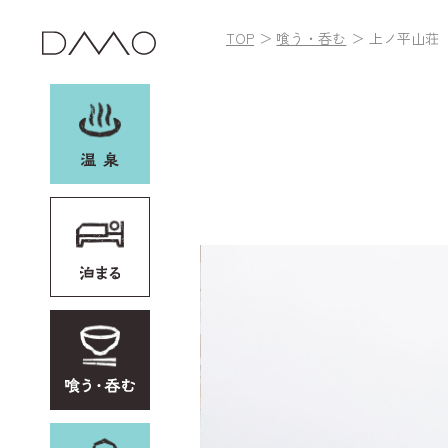
TOP
喰う・呑む
上ノ平山荘
お土産・レンタル
他加盟施設
イベント
野沢温泉村とは
アクセス