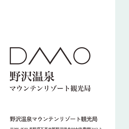
野沢温泉マウンテンリゾート観光局
〒389-2502 長野県下高井郡野沢温泉村大字豊郷5043-3