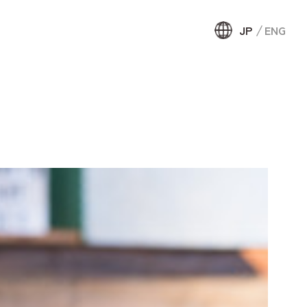
JP
ENG
JP
ENG
約
頼して宿泊
せ・資料
ウンテンリ
局について