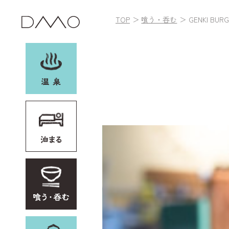
TOP
喰う・呑む
GENKI BUR
お土産・レンタル
他加盟施設
イベント
野沢温泉村とは
アクセス