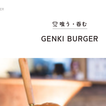
GER
野沢温泉スキー場
喰う・呑む
GENKI BURGER
観光情報
WEB宿泊予
お知らせ
観光局に依
を予約
メディア・事業者の
皆さまへ
お問い合わ
請求
資料ダウンロード
野沢温泉マ
ゾート観光