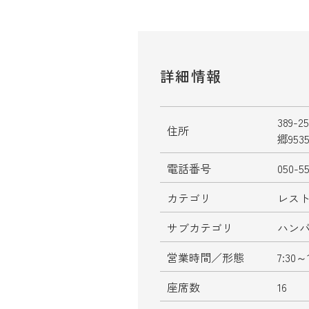
詳細情報
389
住所
郷953
電話番号
050-5
カテゴリ
レス
サブカテゴリ
ハン
営業時間／形態
7:30～
座席数
16