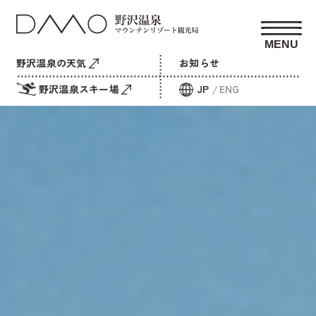
MENU
野沢温泉の天気
お知らせ
野沢温泉スキー場
JP
ENG