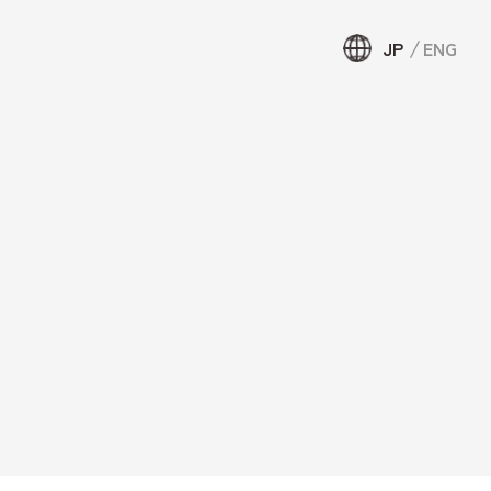
JP
ENG
JP
ENG
約
頼して宿泊
せ・資料
ウンテンリ
局について