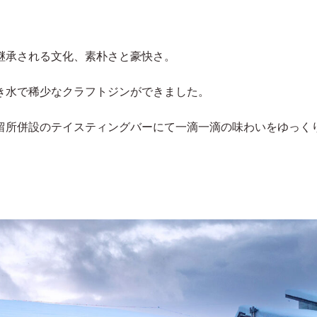
リフト券
継承される文化、素朴さと豪快さ。
ジ
き水で稀少なクラフトジンができました。
留所併設のテイスティングバーにて一滴一滴の味わいをゆっく
プラ