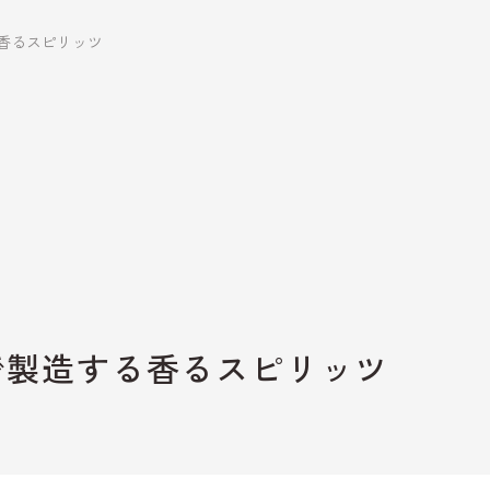
香るスピリッツ
野沢温泉スキー場
観光情報
WEB宿泊予
お知らせ
観光局に依
を予約
メディア・事業者の
皆さまへ
お問い合わ
で製造する香るスピリッツ
請求
資料ダウンロード
野沢温泉マ
ゾート観光