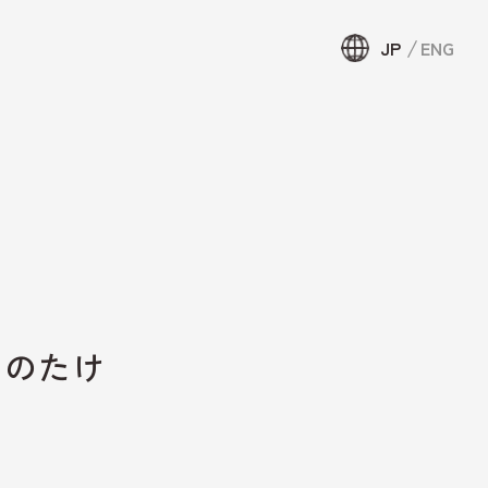
JP
ENG
JP
ENG
約
頼して宿泊
せ・資料
国のたけ
ウンテンリ
局について