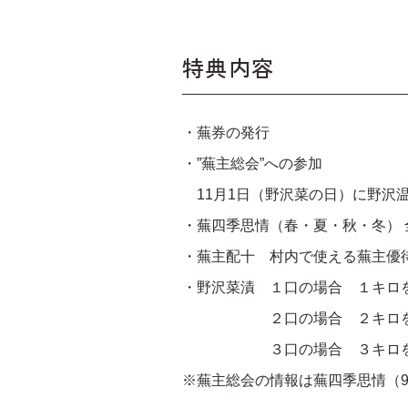
特典内容
・蕪券の発行
・”蕪主総会”への参加
11月1日（野沢菜の日）に野沢
・蕪四季思情（春・夏・秋・冬） 
・蕪主配十 村内で使える蕪主優
・野沢菜漬 １口の場合 １キロを２回
２口の場合 ２キロを２回（12
３口の場合 ３キロを２回（12
※蕪主総会の情報は蕪四季思情（