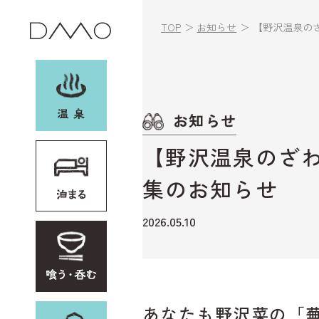
TOP
お知らせ
【野沢温泉の
お知らせ
お土産・レンタル
【野沢温泉のざ
他加盟施設
集のお知らせ
イベント
2026.05.10
野沢温泉村とは
アクセス
あなたも野沢菜の「