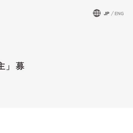
JP
ENG
JP
ENG
約
主」募
頼して宿泊
せ・資料
ウンテンリ
局について