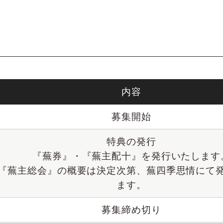
）
内容
募集開始
特典の発行
『蕪券』・『蕪主配十』を発行いたします
『蕪主総会』の概要は決定次第、蕪四季思情にて
ます。
募集締め切り