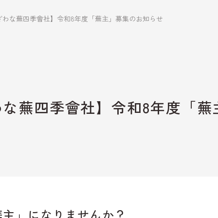
ざわな蕪四季會社】令和8年度「蕪主」募集のお知らせ
野沢温泉スキー場
観光情報
WEB宿泊予
わな蕪四季會社】令和8年度「蕪
お知らせ
観光局に依
を予約
メディア・事業者の
皆さまへ
お問い合わ
請求
資料ダウンロード
野沢温泉マ
ゾート観光
蕪主」になりませんか？